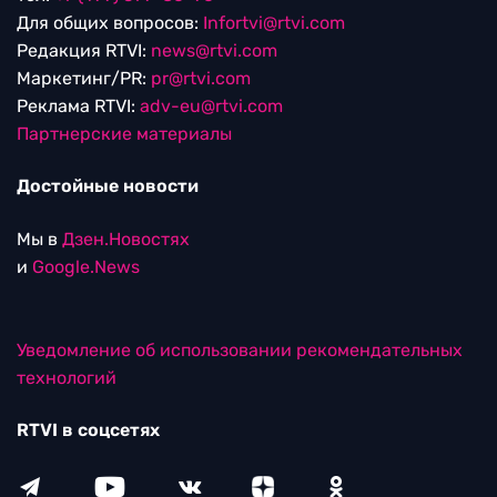
Для общих вопросов:
Infortvi@rtvi.com
Редакция RTVI:
news@rtvi.com
Маркетинг/PR:
pr@rtvi.com
Реклама RTVI:
adv-eu@rtvi.com
Партнерские материалы
Достойные новости
Мы в
Дзен.Новостях
и
Google.News
Уведомление об использовании рекомендательных
технологий
RTVI в соцсетях