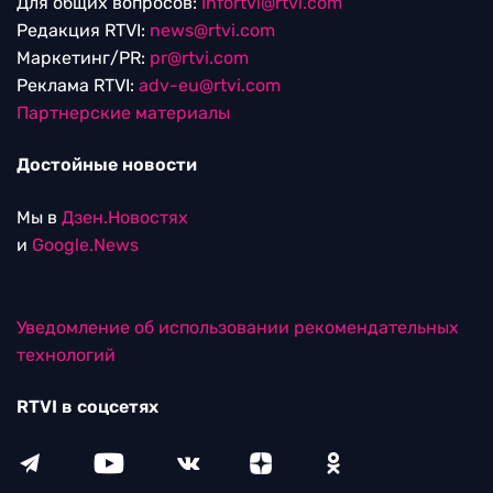
Для общих вопросов:
Infortvi@rtvi.com
Редакция RTVI:
news@rtvi.com
Маркетинг/PR:
pr@rtvi.com
Реклама RTVI:
adv-eu@rtvi.com
Партнерские материалы
Достойные новости
Мы в
Дзен.Новостях
и
Google.News
Уведомление об использовании рекомендательных
технологий
RTVI в соцсетях