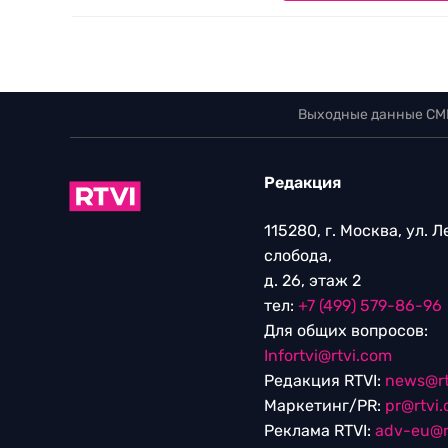
Выходные данные СМ
Редакция
115280, г. Москва, ул. 
слобода,
д. 26, этаж 2
тел:
+7 (499) 579-86-96
Для общих вопросов:
Infortvi@rtvi.com
Редакция RTVI:
news@rt
Маркетинг/PR:
pr@rtvi
Реклама RTVI:
adv-eu@r