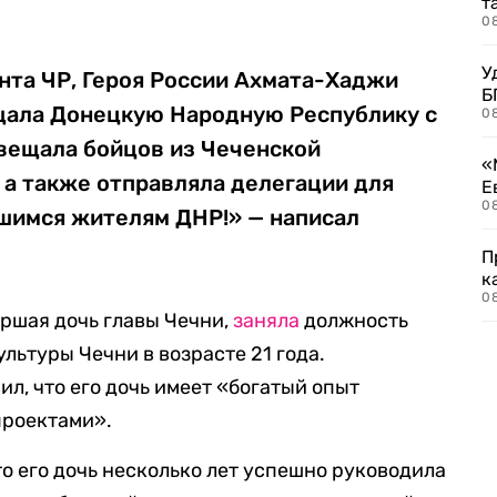
т
0
У
нта ЧР, Героя России Ахмата-Хаджи
Б
щала Донецкую Народную Республику с
0
авещала бойцов из Чеченской
«
 а также отправляла делегации для
Е
0
шимся жителям ДНР!» — написал
П
к
0
аршая дочь главы Чечни,
заняла
должность
льтуры Чечни в возрасте 21 года.
ил, что его дочь имеет «богатый опыт
проектами».
то его дочь несколько лет успешно руководила