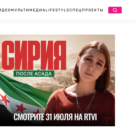
ИДЕО
МУЛЬТИМЕДИА
LIFESTYLE
СПЕЦПРОЕКТЫ