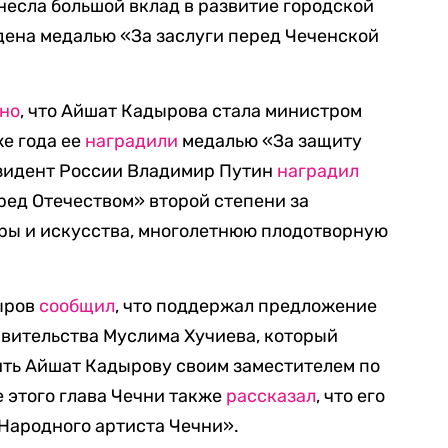
несла большой вклад в развитие городской
дена медалью «За заслуги перед Чеченской
тно
, что Айшат Кадырова стала министром
же года ее
наградили
медалью «За защиту
езидент России Владимир Путин
наградил
ред Отечеством» второй степени за
уры и искусства, многолетнюю плодотворную
дыров
сообщил
, что поддержал предложение
вительства Муслима Хучиева, который
ить Айшат Кадырову своим заместителем по
е этого глава Чечни также
рассказал
, что его
Народного артиста Чечни».