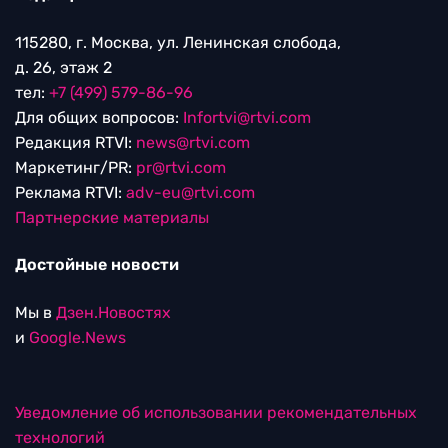
115280, г. Москва, ул. Ленинская слобода,
д. 26, этаж 2
тел:
+7 (499) 579-86-96
Для общих вопросов:
Infortvi@rtvi.com
Редакция RTVI:
news@rtvi.com
Маркетинг/PR:
pr@rtvi.com
Реклама RTVI:
adv-eu@rtvi.com
Партнерские материалы
Достойные новости
Мы в
Дзен.Новостях
и
Google.News
Уведомление об использовании рекомендательных
технологий