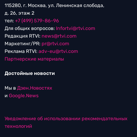
115280, г. Москва, ул. Ленинская слобода,
д. 26, этаж 2
тел:
+7 (499) 579-86-96
Для общих вопросов:
Infortvi@rtvi.com
Редакция RTVI:
news@rtvi.com
Маркетинг/PR:
pr@rtvi.com
Реклама RTVI:
adv-eu@rtvi.com
Партнерские материалы
Достойные новости
Мы в
Дзен.Новостях
и
Google.News
Уведомление об использовании рекомендательных
технологий