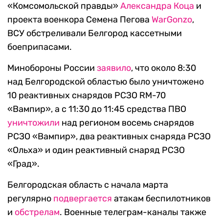
«Комсомольской правды»
Александра Коца
и
проекта военкора Семена Пегова
WarGonzo
,
ВСУ обстреливали Белгород кассетными
боеприпасами.
Минобороны России
заявило
, что около 8:30
над Белгородской областью было уничтожено
10 реактивных снарядов РСЗО RM-70
«Вампир», а с 11:30 до 11:45 средства ПВО
уничтожили
над регионом восемь снарядов
РСЗО «Вампир», два реактивных снаряда РСЗО
«Ольха» и один реактивный снаряд РСЗО
«Град».
Белгородская область с начала марта
регулярно
подвергается
атакам беспилотников
и
обстрелам
. Военные телеграм-каналы также