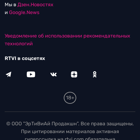
Мы в
Дзен.Новостях
и
Google.News
Уведомление об использовании рекомендательных
технологий
RTVI в соцсетях
18+
© ООО "ЭрТиВиАй Продакшн". Все права защищены.
При цитировании материалов активная
гиперссылка на rtvi.com обязательна