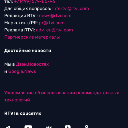
тел:
+7 (499) 579-86-96
Для общих вопросов:
Infortvi@rtvi.com
Редакция RTVI:
news@rtvi.com
Маркетинг/PR:
pr@rtvi.com
Реклама RTVI:
adv-eu@rtvi.com
Партнерские материалы
Достойные новости
Мы в
Дзен.Новостях
и
Google.News
Уведомление об использовании рекомендательных
технологий
RTVI в соцсетях