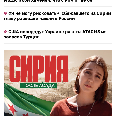
Моджтабой Хаменеи: что с ним и где он
«Я не могу рисковать»: сбежавшего из Сирии
главу разведки нашли в России
США передадут Украине ракеты ATACMS из
запасов Турции