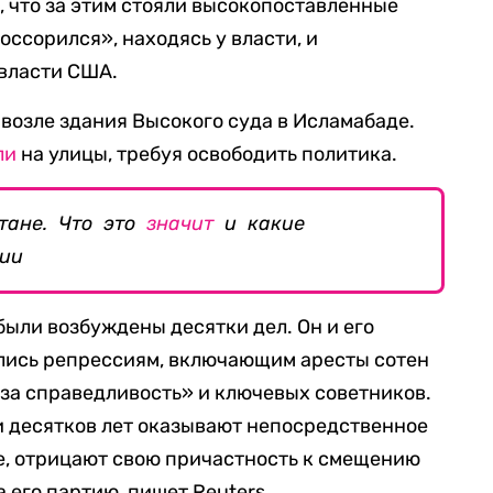
, что за этим стояли высокопоставленные
оссорился», находясь у власти, и
власти США.
 возле здания Высокого суда в Исламабаде.
ли
на улицы, требуя освободить политика.
тане. Что это
значит
и какие
сии
были возбуждены десятки дел. Он и его
глись репрессиям, включающим аресты сотен
за справедливость» и ключевых советников.
и десятков лет оказывают непосредственное
е, отрицают свою причастность к смещению
 его партию, пишет Reuters.