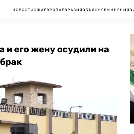
НОВОСТИ
США
ЕВРОПА
ЕВРАЗИЯ
ОБЪЯСНЯЕМ
МНЕНИЯ
В
 и его жену осудили на
 брак