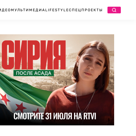
ИДЕО
МУЛЬТИМЕДИА
LIFESTYLE
СПЕЦПРОЕКТЫ