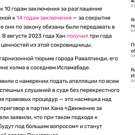
ж
0
к 10 годам заключения за разглашение
женой к
14 годам заключения
— за сокрытие
Я
п
е они по закону обязаны были передавать в
0
В августе 2023 года Хан
получил
три года
 ценностей из этой сокровищницы.
П
о
06
 гарнизонной тюрьме города Равалпинди, его
шине холма в соседнем Исламабаде.
R
И
вили о намерении подать апелляции по всем
0
оспешных слушаний в суде без перекрестного
ия правовых процедур — это насмешка над
приговор в партии Хана «Движение за
ли заявили, что при таком подходе к
будут под большим вопросом» и станут