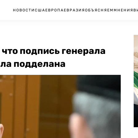
НОВОСТИ
США
ЕВРОПА
ЕВРАЗИЯ
ОБЪЯСНЯЕМ
МНЕНИЯ
В
 что подпись генерала
ыла подделана