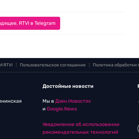
дящее. RTVI в Telegram
И RTVI
|
Пользовательское соглашение
|
Политика обработки
Достойные новости
Ленинская
Мы в
Дзен.Новостях
и
Google.News
Уведомление об использовании
рекомендательных технологий