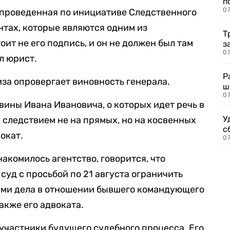
п
07
 проведенная по инициативе Следственного
ентах, которые являются одним из
Т
оит не его подпись, и он не должен был там
з
07
л юрист.
Р
иза опровергает виновность генерала.
ш
07
вины Ивана Ивановича, о которых идет речь в
У
 следствием не на прямых, но на косвенных
с
окат.
07
накомилось агентство, говорится, что
суд с просьбой по 21 августа ограничить
ами дела в отношении бывшего командующего
акже его адвоката.
 участники будущего судебного процесса. Его