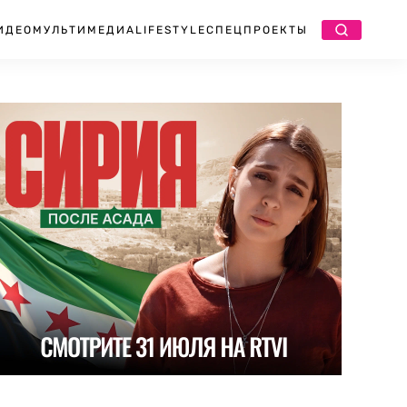
ИДЕО
МУЛЬТИМЕДИА
LIFESTYLE
СПЕЦПРОЕКТЫ