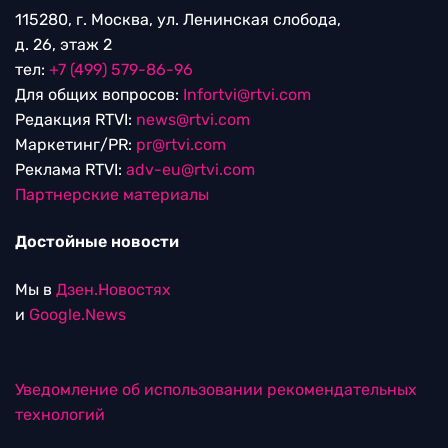
115280, г. Москва, ул. Ленинская слобода,
д. 26, этаж 2
тел:
+7 (499) 579-86-96
Для общих вопросов:
Infortvi@rtvi.com
Редакция RTVI:
news@rtvi.com
Маркетинг/PR:
pr@rtvi.com
Реклама RTVI:
adv-eu@rtvi.com
Партнерские материалы
Достойные новости
Мы в
Дзен.Новостях
и
Google.News
Уведомление об использовании рекомендательных
технологий