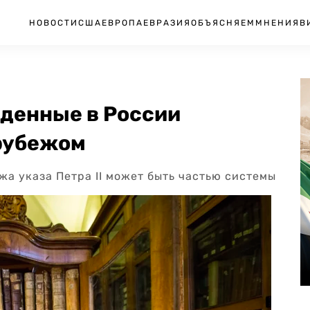
НОВОСТИ
США
ЕВРОПА
ЕВРАЗИЯ
ОБЪЯСНЯЕМ
МНЕНИЯ
В
аденные в России
рубежом
а указа Петра II может быть частью системы