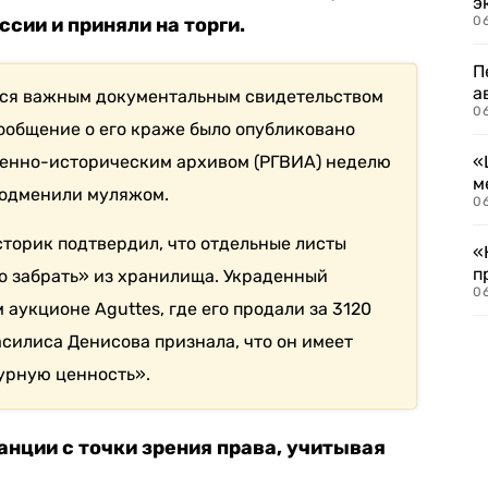
э
сии и приняли на торги.
06
П
а
яется важным документальным свидетельством
06
ообщение о его краже было опубликовано
енно-историческим архивом (РГВИА) неделю
«
м
 подменили муляжом.
06
торик подтвердил, что отдельные листы
«
п
о забрать» из хранилища. Украденный
06
аукционе Aguttes, где его продали за 3120
силиса Денисова признала, что он имеет
урную ценность».
анции с точки зрения права, учитывая