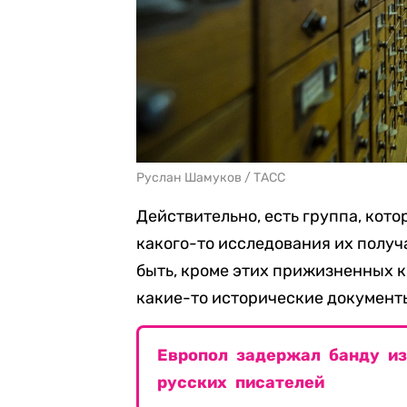
Руслан Шамуков / ТАСС
Действительно, есть группа, кото
какого-то исследования их получа
быть, кроме этих прижизненных к
какие-то исторические документ
Европол задержал банду из
русских писателей