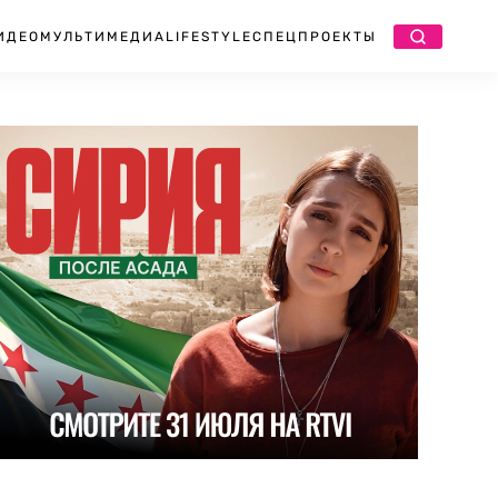
ИДЕО
МУЛЬТИМЕДИА
LIFESTYLE
СПЕЦПРОЕКТЫ