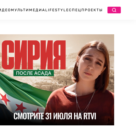
ИДЕО
МУЛЬТИМЕДИА
LIFESTYLE
СПЕЦПРОЕКТЫ