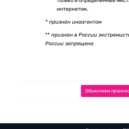
только в определенные мест
интернетом.
* признан иноагентом
**
признан в России экстремистс
России запрещена
Объясняем происхо