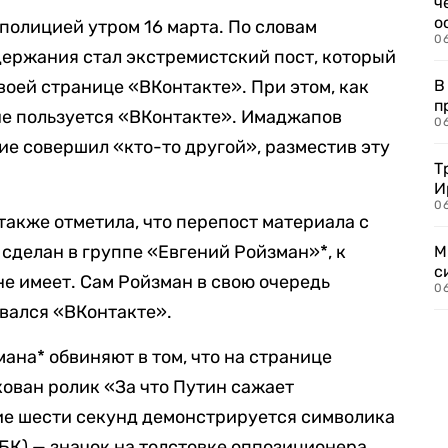
ч
о
полицией утром 16 марта. По словам
0
ержания стал экстремистский пост, который
воей странице «ВКонтакте». При этом, как
В
п
не пользуется «ВКонтакте». Имаджапов
0
е совершил «кто-то другой», разместив эту
Т
И
06
акже отметила, что перепост материала с
сделан в группе «Евгений Ройзман»*, к
М
с
е имеет. Сам Ройзман в свою очередь
0
овался «ВКонтакте».
мана* обвиняют в том, что на странице
ован ролик «За что Путин сажает
ние шести секунд демонстрируется символика
БК) — значок на толстовке оппозиционера