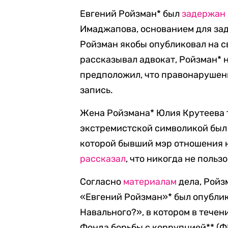
Евгений Ройзман* был
задержан
Имаджапова, основанием для зад
Ройзман якобы опубликовал на с
рассказывал адвокат, Ройзман* 
предположил, что правонарушени
запись.
Жена Ройзмана* Юлия Крутеева т
экстремистской символикой был 
которой бывший мэр отношения н
рассказал
, что никогда не польз
Согласно
материалам
дела, Ройз
«Евгений Ройзман»* был опублик
Навального?», в котором в тече
Фонда борьбы с коррупцией** (Ф