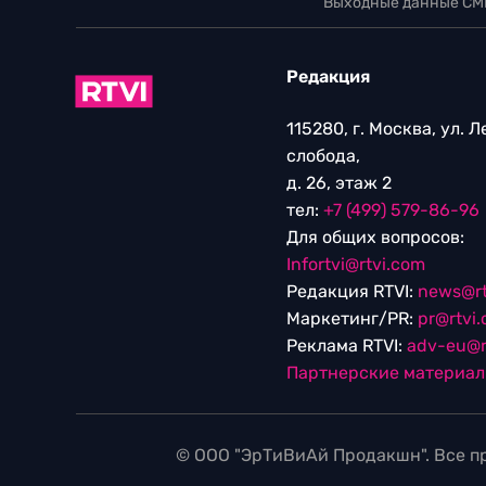
Выходные данные СМ
Редакция
115280, г. Москва, ул. 
слобода,
д. 26, этаж 2
тел:
+7 (499) 579-86-96
Для общих вопросов:
Infortvi@rtvi.com
Редакция RTVI:
news@rt
Маркетинг/PR:
pr@rtvi
Реклама RTVI:
adv-eu@r
Партнерские материа
© ООО "ЭрТиВиАй Продакшн". Все пр