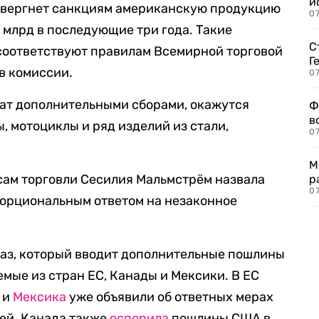
и
подвергнет санкциям американскую продукцию
0
6 млрд в последующие три года. Такие
С
 соответствуют правилам Всемирной торговой
Г
в комиссии.
07
жат дополнительными сборами, окажутся
Ф
в
, мотоциклы и ряд изделий из стали,
07
М
сам торговли Сесилия Мальмстрём назвала
р
07
орциональным ответом на незаконное
указ, который вводит дополнительные пошлины
мые из стран ЕС, Канады и Мексики. В ЕС
и
Мексика
уже объявили об ответных мерах
ей. Канада также
оспорила
пошлины США в