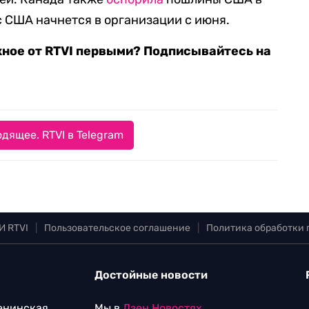
с США начнется в организации с июня.
жное от RTVI первыми? Подписывайтесь на
дящее. RTVI в Telegram
И RTVI
|
Пользовательское соглашение
|
Политика обработки
Достойные новости
Ленинская
Мы в
Дзен.Новостях