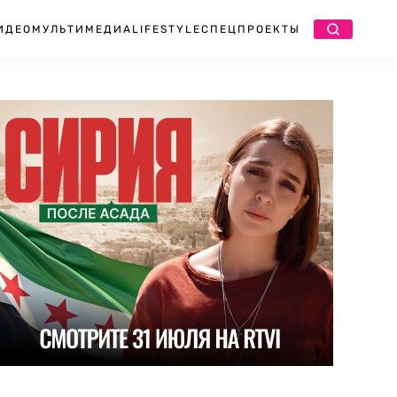
ИДЕО
МУЛЬТИМЕДИА
LIFESTYLE
СПЕЦПРОЕКТЫ