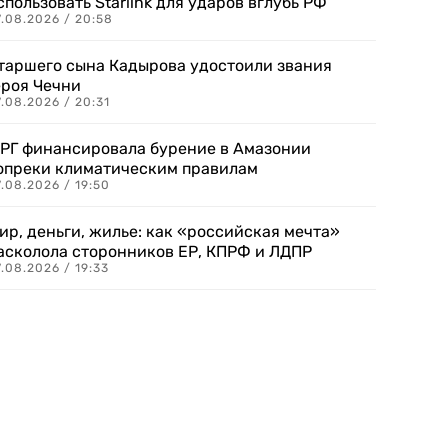
спользовать Starlink для ударов вглубь РФ
7.08.2026 / 20:58
таршего сына Кадырова удостоили звания
ероя Чечни
.08.2026 / 20:31
РГ финансировала бурение в Амазонии
опреки климатическим правилам
.08.2026 / 19:50
ир, деньги, жилье: как «российская мечта»
асколола сторонников ЕР, КПРФ и ЛДПР
.08.2026 / 19:33