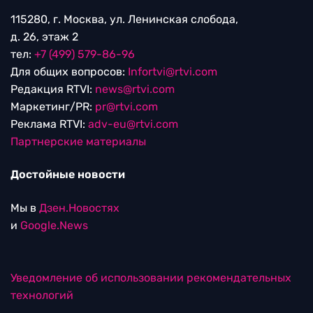
115280, г. Москва, ул. Ленинская слобода,
д. 26, этаж 2
тел:
+7 (499) 579-86-96
Для общих вопросов:
Infortvi@rtvi.com
Редакция RTVI:
news@rtvi.com
Маркетинг/PR:
pr@rtvi.com
Реклама RTVI:
adv-eu@rtvi.com
Партнерские материалы
Достойные новости
Мы в
Дзен.Новостях
и
Google.News
Уведомление об использовании рекомендательных
технологий