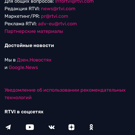
Для общих вопросов:
Infortvi@rtvi.com
Редакция RTVI:
news@rtvi.com
Маркетинг/PR:
pr@rtvi.com
Реклама RTVI:
adv-eu@rtvi.com
Партнерские материалы
Достойные новости
Мы в
Дзен.Новостях
и
Google.News
Уведомление об использовании рекомендательных
технологий
RTVI в соцсетях