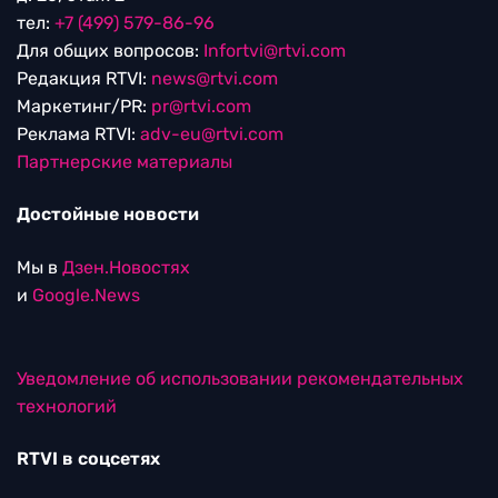
тел:
+7 (499) 579-86-96
Для общих вопросов:
Infortvi@rtvi.com
Редакция RTVI:
news@rtvi.com
Маркетинг/PR:
pr@rtvi.com
Реклама RTVI:
adv-eu@rtvi.com
Партнерские материалы
Достойные новости
Мы в
Дзен.Новостях
и
Google.News
Уведомление об использовании рекомендательных
технологий
RTVI в соцсетях