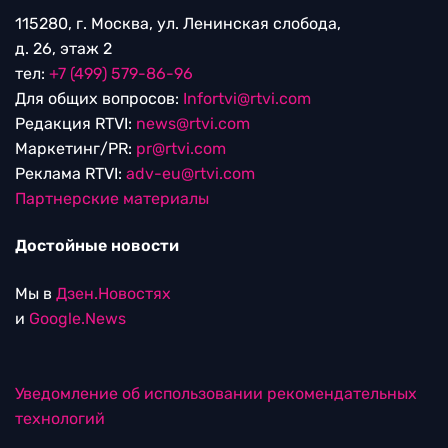
115280, г. Москва, ул. Ленинская слобода,
д. 26, этаж 2
тел:
+7 (499) 579-86-96
Для общих вопросов:
Infortvi@rtvi.com
Редакция RTVI:
news@rtvi.com
Маркетинг/PR:
pr@rtvi.com
Реклама RTVI:
adv-eu@rtvi.com
Партнерские материалы
Достойные новости
Мы в
Дзен.Новостях
и
Google.News
Уведомление об использовании рекомендательных
технологий