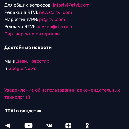
Для общих вопросов:
Infortvi@rtvi.com
Редакция RTVI:
news@rtvi.com
Маркетинг/PR:
pr@rtvi.com
Реклама RTVI:
adv-eu@rtvi.com
Партнерские материалы
Достойные новости
Мы в
Дзен.Новостях
и
Google.News
Уведомление об использовании рекомендательных
технологий
RTVI в соцсетях