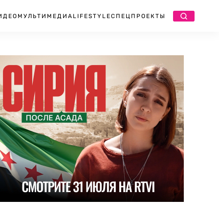
ИДЕО
МУЛЬТИМЕДИА
LIFESTYLE
СПЕЦПРОЕКТЫ