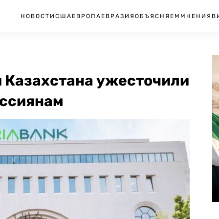
НОВОСТИ
США
ЕВРОПА
ЕВРАЗИЯ
ОБЪЯСНЯЕМ
МНЕНИЯ
В
и Казахстана ужесточили
оссиянам