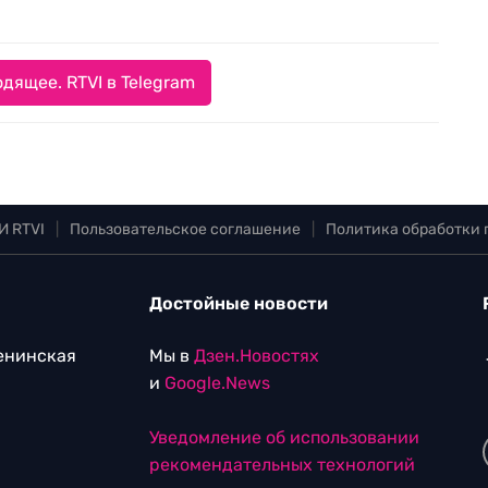
дящее. RTVI в Telegram
И RTVI
|
Пользовательское соглашение
|
Политика обработки
Достойные новости
Ленинская
Мы в
Дзен.Новостях
и
Google.News
Уведомление об использовании
рекомендательных технологий