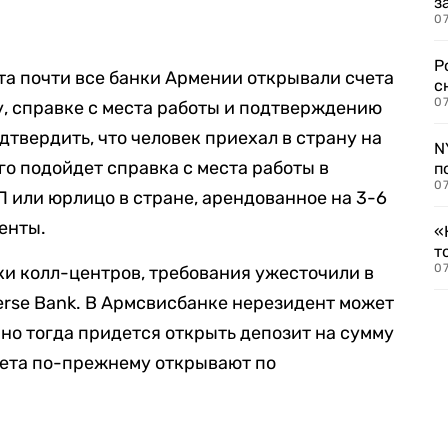
з
07
Р
рта почти все банки Армении открывали счета
с
07
, справке с места работы и подтверждению
дтвердить, что человек приехал в страну на
N
го подойдет справка с места работы в
п
07
 или юрлицо в стране, арендованное на 3-6
енты.
«
т
07
ки колл-центров, требования ужесточили в
rse Bank. В Армсвисбанке нерезидент может
 но тогда придется открыть депозит на сумму
счета по-прежнему открывают по