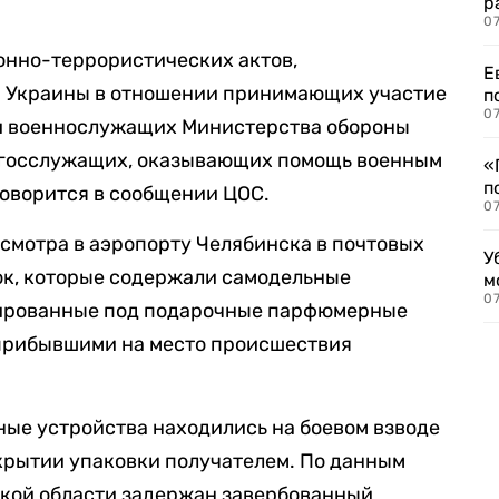
р
07
нно-террористических актов,
Е
 Украины в отношении принимающих участие
п
07
и военнослужащих Министерства обороны
 госслужащих, оказывающих помощь военным
«
п
говорится в сообщении ЦОС.
07
смотра в аэропорту Челябинска в почтовых
У
ок, которые содержали самодельные
м
07
лированные под подарочные парфюмерные
прибывшими на место происшествия
ные устройства находились на боевом взводе
крытии упаковки получателем. По данным
ской области задержан завербованный