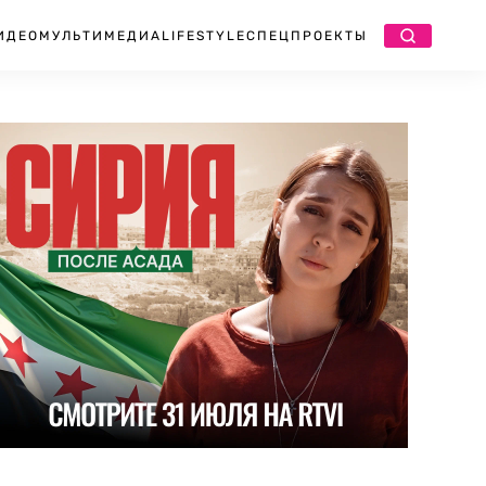
ИДЕО
МУЛЬТИМЕДИА
LIFESTYLE
СПЕЦПРОЕКТЫ