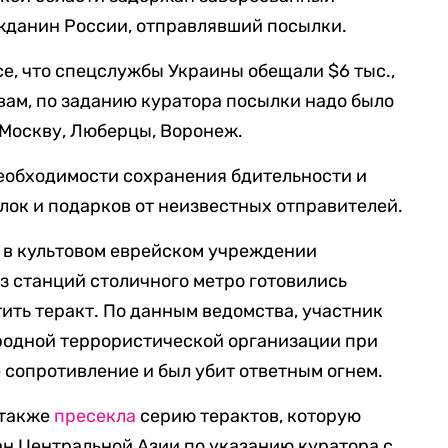
данин России, отправлявший посылки.
, что спецслужбы Украины обещали $6 тыс.,
ловам, по заданию куратора посылки надо было
 Москву, Люберцы, Воронеж.
еобходимости сохранения бдительности и
ок и подарков от неизвестных отправителей.
о в культовом еврейском учреждении
из станций столичного метро готовились
ить теракт. По данным ведомства, участник
одной террористической организации при
сопротивление и был убит ответным огнем.
 также
пресекла
серию терактов, которую
ан Центральной Азии по указанию куратора с