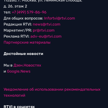
115280, г. Москва, ул. Ленинская слобода,
д. 26, этаж 2
тел:
+7 (499) 579-86-96
Для общих вопросов:
Infortvi@rtvi.com
Редакция RTVI:
news@rtvi.com
Маркетинг/PR:
pr@rtvi.com
Реклама RTVI:
adv-eu@rtvi.com
Партнерские материалы
Достойные новости
Мы в
Дзен.Новостях
и
Google.News
Уведомление об использовании рекомендательных
технологий
RTVI в соцсетях