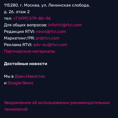
115280, г. Москва, ул. Ленинская слобода,
д. 26, этаж 2
тел:
+7 (499) 579-86-96
Для общих вопросов:
Infortvi@rtvi.com
Редакция RTVI:
news@rtvi.com
Маркетинг/PR:
pr@rtvi.com
Реклама RTVI:
adv-eu@rtvi.com
Партнерские материалы
Достойные новости
Мы в
Дзен.Новостях
и
Google.News
Уведомление об использовании рекомендательных
технологий