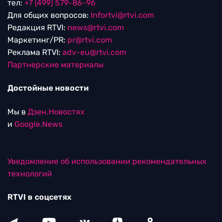
тел:
+7 (499) 579-86-96
Для общих вопросов:
Infortvi@rtvi.com
Редакция RTVI:
news@rtvi.com
Маркетинг/PR:
pr@rtvi.com
Реклама RTVI:
adv-eu@rtvi.com
Партнерские материалы
Достойные новости
Мы в
Дзен.Новостях
и
Google.News
Уведомление об использовании рекомендательных
технологий
RTVI в соцсетях