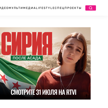
ИДЕО
МУЛЬТИМЕДИА
LIFESTYLE
СПЕЦПРОЕКТЫ