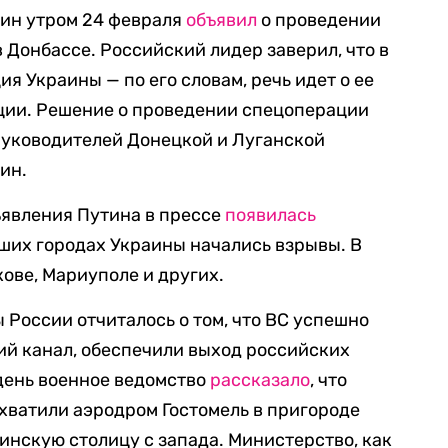
ин утром 24 февраля
объявил
о проведении
 Донбассе. Российский лидер заверил, что в
я Украины — по его словам, речь идет о ее
ии. Решение о проведении спецоперации
руководителей Донецкой и Луганской
ин.
ъявления Путина в прессе
появилась
йших городах Украины начались взрывы. В
кове, Мариуполе и других.
 России отчиталось о том, что ВС успешно
й канал, обеспечили выход российских
день военное ведомство
рассказало
, что
ахватили аэродром Гостомель в пригороде
инскую столицу с запада. Министерство, как