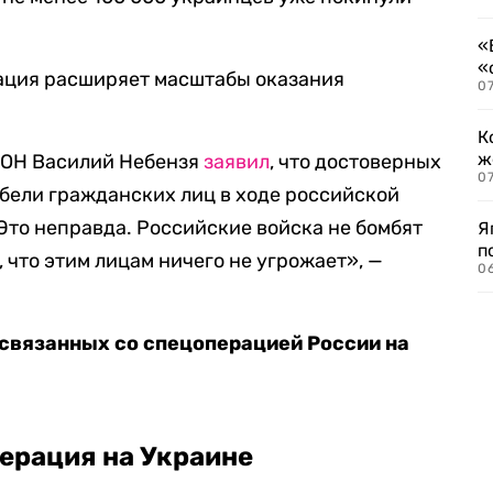
.
«
«
зация расширяет масштабы оказания
07
К
ж
 ООН Василий Небензя
заявил
, что достоверных
0
бели гражданских лиц в ходе российской
«Это неправда. Российские войска не бомбят
Я
п
, что этим лицам ничего не угрожает», —
0
 связанных со спецоперацией России на
ерация на Украине