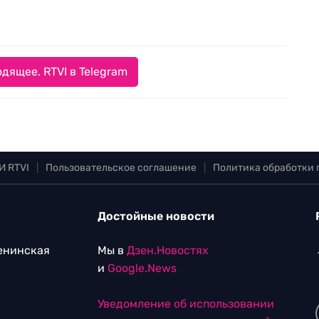
дящее. RTVI в Telegram
И RTVI
|
Пользовательское соглашение
|
Политика обработки
Достойные новости
Ленинская
Мы в
Дзен.Новостях
и
Google.News
Уведомление об использовании