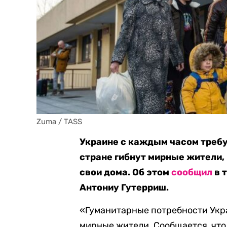
Zuma / TASS
Украине с каждым часом требу
стране гибнут мирные жители, 
свои дома. Об этом
сообщил
в 
Антониу Гутерриш.
«Гуманитарные потребности Укр
мирные жители. Сообщается, что