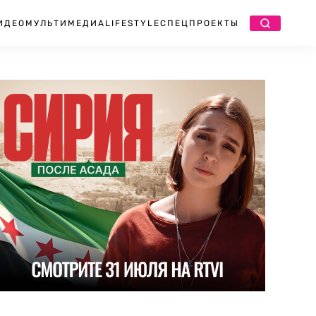
ИДЕО
МУЛЬТИМЕДИА
LIFESTYLE
СПЕЦПРОЕКТЫ