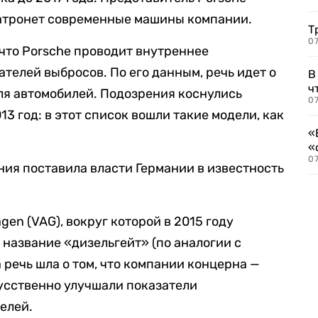
затронет современные машины компании.
Т
07
 что Porsche проводит внутреннее
телей выбросов. По его данным, речь идет о
В
ч
ля автомобилей. Подозрения коснулись
07
3 год: в этот список вошли такие модели, как
«
«
07
ния поставила власти Германии в известность
gen (VAG), вокруг которой в 2015 году
 название «дизельгейт» (по аналогии с
 речь шла о том, что компании концерна —
кусственно улучшали показатели
елей.