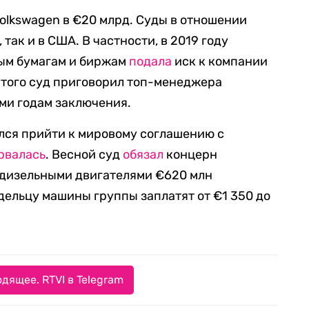
olkswagen в €20 млрд. Суды в отношении
так и в США. В частности, в 2019 году
ым бумагам и биржам
подала
иск к компании
 этого суд приговорил топ-менеджера
ми годам заключения.
лся прийти к мировому соглашению с
рвалась
. Весной суд
обязал
концерн
 дизельными двигателями €620 млн
дельцу машины группы заплатят от €1 350 до
дящее. RTVI в Telegram