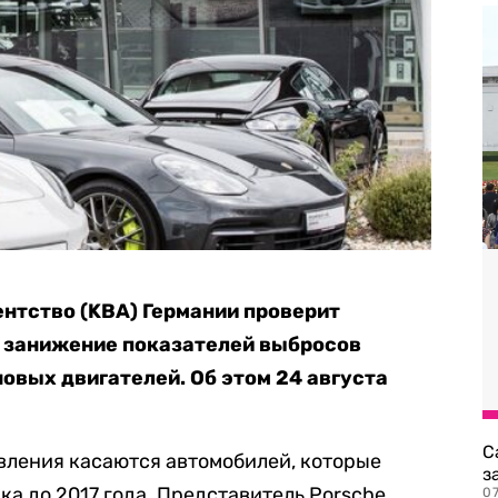
нтство (KBA) Германии проверит
а занижение показателей выбросов
овых двигателей. Об этом 24 августа
С
вления касаются автомобилей, которые
з
ка до 2017 года. Представитель Porsche
0