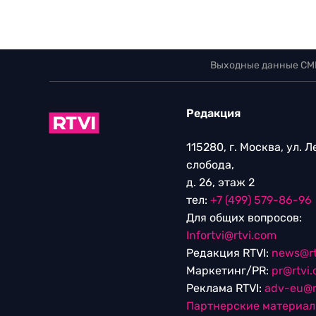
Выходные данные СМ
Редакция
115280, г. Москва, ул. 
слобода,
д. 26, этаж 2
тел:
+7 (499) 579-86-96
Для общих вопросов:
Infortvi@rtvi.com
Редакция RTVI:
news@rt
Маркетинг/PR:
pr@rtvi
Реклама RTVI:
adv-eu@r
Партнерские материа