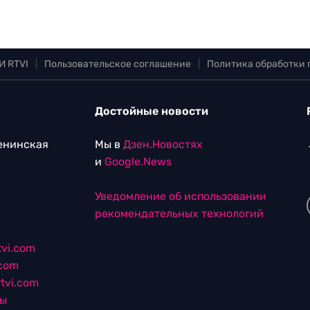
И RTVI
|
Пользовательское соглашение
|
Политика обработки
Достойные новости
Ленинская
Мы в
Дзен.Новостях
и
Google.News
Уведомление об использовании
рекомендательных технологий
vi.com
.com
tvi.com
лы