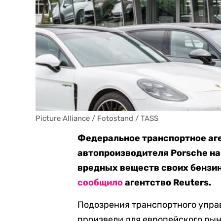
Picture Alliance / Fotostand / TASS
Федеральное транспортное аге
автопроизводителя Porsche н
вредных веществ своих бензин
сообщило
агентство Reuters.
Подозрения транспортного упра
произвели для европейского рын