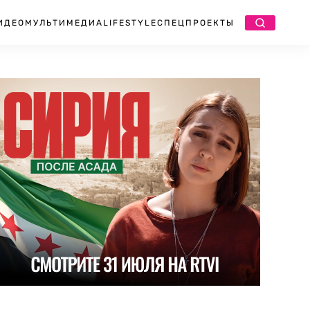
ИДЕО
МУЛЬТИМЕДИА
LIFESTYLE
СПЕЦПРОЕКТЫ