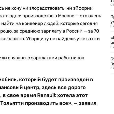
т
0
сь не хочу ни злорадствовать, ни эйфории
зать одно: производство в Москве — это очень
П
у
о найти на конвейер людей, которые сегодня
07
орошо, за среднюю зарплату в России — за 70
«
, уже сложно. Уборщицу не найдешь уже за эти
и
0
били связаны с зарплатами работников
С
Г
07
мобиль, который будет произведен в
ансовый центр, здесь все дорого
, в свое время Renault хотела этот
 Тольятти производить все», — заявил