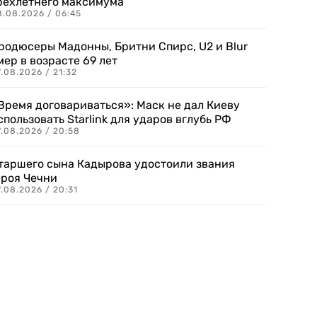
рехлетнего максимума
8.08.2026 / 06:45
родюсеры Мадонны, Бритни Спирс, U2 и Blur
мер в возрасте 69 лет
.08.2026 / 21:32
Время договариваться»: Маск не дал Киеву
спользовать Starlink для ударов вглубь РФ
7.08.2026 / 20:58
таршего сына Кадырова удостоили звания
ероя Чечни
.08.2026 / 20:31