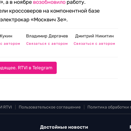
, а в ноябре
возобновило
работу.
ели кроссоверов на компонентной базе
 электрокар «Москвич 3е».
Кукин
Владимир Дергачев
Дмитрий Никитин
 с автором
Связаться с автором
Связаться с автором
дящее. RTVI в Telegram
И RTVI
|
Пользовательское соглашение
|
Политика обработки
Достойные новости