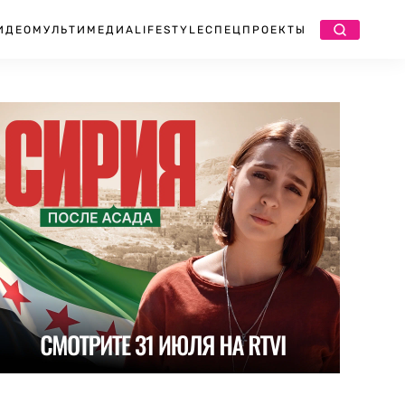
ИДЕО
МУЛЬТИМЕДИА
LIFESTYLE
СПЕЦПРОЕКТЫ