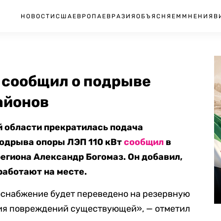
НОВОСТИ
США
ЕВРОПА
ЕВРАЗИЯ
ОБЪЯСНЯЕМ
МНЕНИЯ
В
 сообщил о подрыве
айонов
 области прекратилась подача
подрыва опоры ЛЭП 110 кВт
сообщил
в
егиона Александр Богомаз. Он добавил,
работают на месте.
оснабжение будет переведено на резервную
ния повреждений существующей»,
— отметил