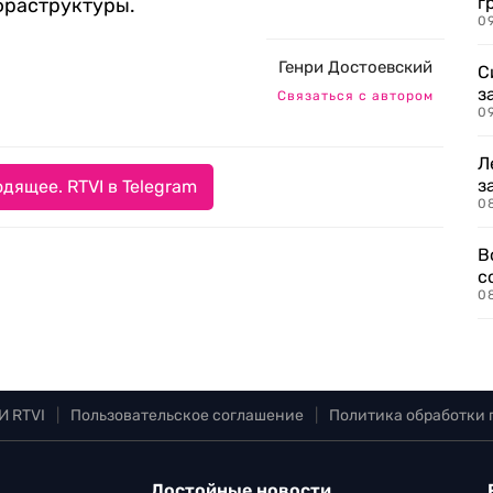
г
фраструктуры.
09
Генри Достоевский
С
з
Связаться с автором
0
Л
з
дящее. RTVI в Telegram
0
В
с
0
И RTVI
|
Пользовательское соглашение
|
Политика обработки
Достойные новости