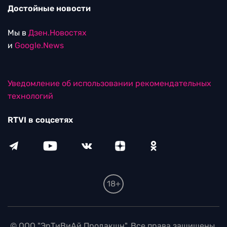
Достойные новости
Мы в
Дзен.Новостях
и
Google.News
Уведомление об использовании рекомендательных
технологий
RTVI в соцсетях
18+
© ООО "ЭрТиВиАй Продакшн". Все права защищены.