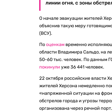
линии огня, с зоны обстре
О начале эвакуации жителей Хе
объяснив такую меру готовящим
(ВСУ).
По
оценкам
временно исполняющ
области Владимира Сальдо, на л
50-60 тыс. человек. По данным Г
покинули
уже 36 441 человек.
22 октября российские власти Х
жителей Херсона немедленно пок
«напряженной ситуации на фрон
обстрелов города и угрозы терр
организована через речной порт