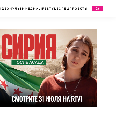
ИДЕО
МУЛЬТИМЕДИА
LIFESTYLE
СПЕЦПРОЕКТЫ