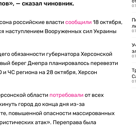
о
лов», — сказал чиновник.
07
П
рсона российские власти
сообщили
18 октября,
л
ся наступлением Вооруженных сил Украины
07
У
э
его обязанности губернатора Херсонской
07
евый берег Днепра планировалось перевезти
Т
О и ЧС региона на 28 октября, Херсон
С
07
ерсонской области
потребовали
от всех
инуть город до конца дня из-за
те, повышенной опасности массированных
ористических атак». Переправа была
.