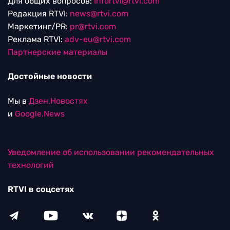
Для общих вопросов:
Infortvi@rtvi.com
Редакция RTVI:
news@rtvi.com
Маркетинг/PR:
pr@rtvi.com
Реклама RTVI:
adv-eu@rtvi.com
Партнерские материалы
Достойные новости
Мы в
Дзен.Новостях
и
Google.News
Уведомление об использовании рекомендательных
технологий
RTVI в соцсетях