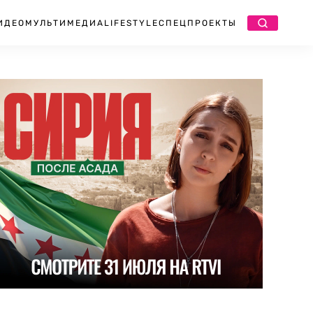
ИДЕО
МУЛЬТИМЕДИА
LIFESTYLE
СПЕЦПРОЕКТЫ