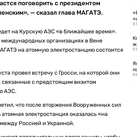
дастся поговорить с президентом
енским», — сказал глава МАГАТЭ.
«
«
07
иедет на Курскую АЭС «в ближайшее время».
К
 международных организациях в Вене
ж
МАГАТЭ на атомную электростанцию состоится
0
Я
п
уста провел встречу с Гросси, на которой они
0
, связанные с предстоящим визитом
ю АЭС.
метил, что после вторжения Вооруженных сил
ь атомная электростанция оказалась «на
 между Россией и Украиной.