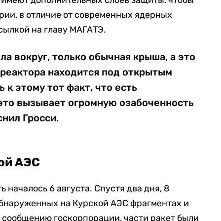
 имеют дополнительных слоев защиты, чтобы
рии, в отличие от современных ядерных
сылкой на главу МАГАТЭ.
ла вокруг, только обычная крыша, а это
а реактора находится под открытым
ь к этому тот факт, что есть
 это вызывает огромную озабоченность
снил Гросси.
ой АЭС
 началось 6 августа. Спустя два дня, 8
обнаруженных на Курской АЭС фрагментах и
о сообщению госкорпорации, части ракет были