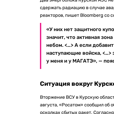
Два энергоблока Курской АЭС не
сдержать радиацию в случае ава
реакторов, пишет Bloomberg со с
«У них нет защитного купо
значит, что активная зон
небом. <…> А если добавит
наступающие войска, <…>
у меня и у МАГАТЭ», — поя
Ситуация вокруг Курск
Вторжение ВСУ в Курскую область
августа, «Росатом» сообщил об 
осколках сбитых ракет. Согласн