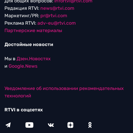
Для общих вопросов:
Infortvi@rtvi.com
Редакция RTVI:
news@rtvi.com
Маркетинг/PR:
pr@rtvi.com
Реклама RTVI:
adv-eu@rtvi.com
Партнерские материалы
Достойные новости
Мы в
Дзен.Новостях
и
Google.News
Уведомление об использовании рекомендательных
технологий
RTVI в соцсетях