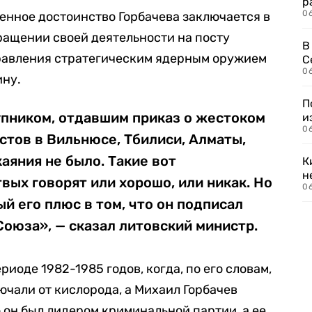
р
06
енное достоинство Горбачева заключается в
кращении своей деятельности на посту
В
равления стратегическим ядерным оружием
С
06
ину.
П
упником, отдавшим приказ о жестоком
и
06
тов в Вильнюсе, Тбилиси, Алматы,
каяния не было. Такие вот
К
н
вых говорят или хорошо, или никак. Но
06
ый его плюс в том, что он подписал
оюза», — сказал литовский министр.
иоде 1982-1985 годов, когда, по его словам,
ючали от кислорода, а Михаил Горбачев
 он был лидером криминальной партии, а ее