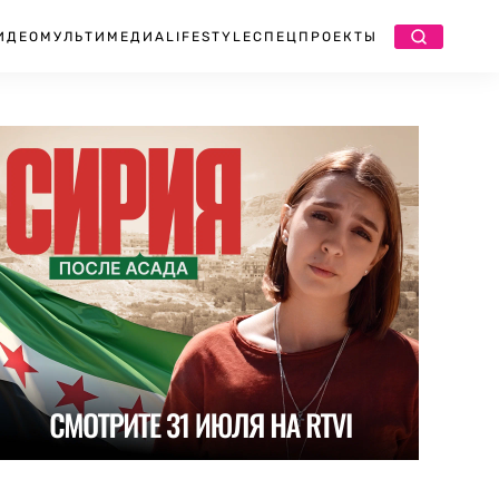
ИДЕО
МУЛЬТИМЕДИА
LIFESTYLE
СПЕЦПРОЕКТЫ