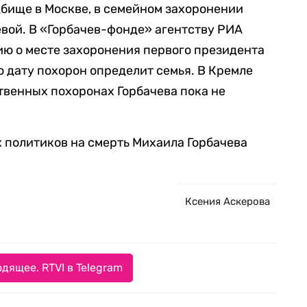
бище в Москве, в семейном захоронении
евой. В «Горбачев-фонде» агентству РИА
ю о месте захоронения первого президента
о дату похорон определит семья. В Кремле
ственных похоронах Горбачева пока не
 политиков на смерть Михаила Горбачева
Ксения Аскерова
дящее. RTVI в Telegram