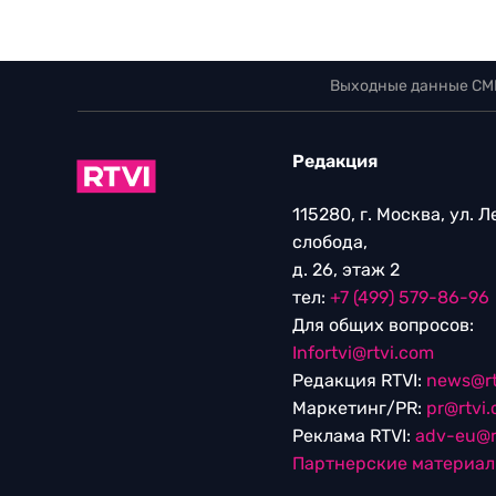
Выходные данные СМ
Редакция
115280, г. Москва, ул. 
слобода,
д. 26, этаж 2
тел:
+7 (499) 579-86-96
Для общих вопросов:
Infortvi@rtvi.com
Редакция RTVI:
news@rt
Маркетинг/PR:
pr@rtvi
Реклама RTVI:
adv-eu@r
Партнерские материа