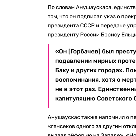
По словам Анушаускаса, единств
том, что он подписал указ о пре
президента СССР и передаче уп
президенту России Борису Ельц
«Он [Горбачев] был прест
подавлении мирных протес
Баку и других городах. По
воспоминания, хотя о мерт
не в этот раз. Единственн
капитуляцию Советского С
Анушаускас также напомнил о пер
«генсеков одного за другим откл
вызвал эйфорию на Западе». «Но