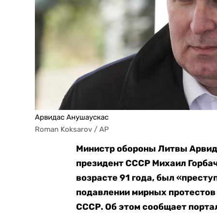
Арвидас Анушаускас
Roman Koksarov / AP
Министр обороны Литвы Арвид
президент СССР Михаил Горба
возрасте 91 года, был «прест
подавлении мирных протестов 
СССР. Об этом сообщает портал 