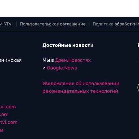
И RTVI
|
Пользовательское соглашение
|
Политика обработки
Достойные новости
Ленинская
Мы в
Дзен.Новостях
и
Google.News
Уведомление об использовании
рекомендательных технологий
vi.com
.com
tvi.com
лы