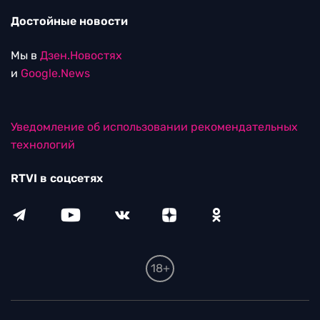
Достойные новости
Мы в
Дзен.Новостях
и
Google.News
Уведомление об использовании рекомендательных
технологий
RTVI в соцсетях
18+