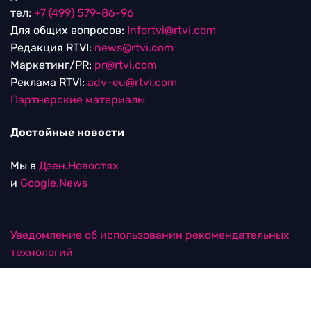
тел:
+7 (499) 579-86-96
Для общих вопросов:
Infortvi@rtvi.com
Редакция RTVI:
news@rtvi.com
Маркетинг/PR:
pr@rtvi.com
Реклама RTVI:
adv-eu@rtvi.com
Партнерские материалы
Достойные новости
Мы в
Дзен.Новостях
и
Google.News
Уведомление об использовании рекомендательных
технологий
RTVI в соцсетях