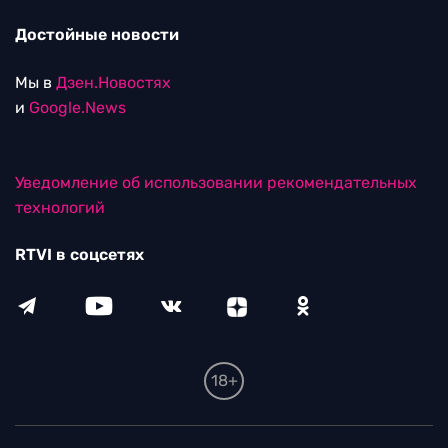
Достойные новости
Мы в
Дзен.Новостях
и
Google.News
Уведомление об использовании рекомендательных
технологий
RTVI в соцсетях
18+