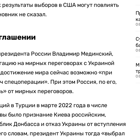
ак результаты выборов в США могут повлиять
П
новник не сказал.
к
0
оглашении
С
б
0
 президента России Владимир Мединский,
гацию на мирных переговорах с Украиной
М
т
о достижение мира сейчас возможно «при
0
 спецоперации». При этом Россия, по его,
сь» от мирных переговоров.
ий в Турции в марте 2022 года в числе
вы было признание Киева российским,
лик Донбасса и отказ Украины от вступления
его словам, президент Украины тогда «выбрал