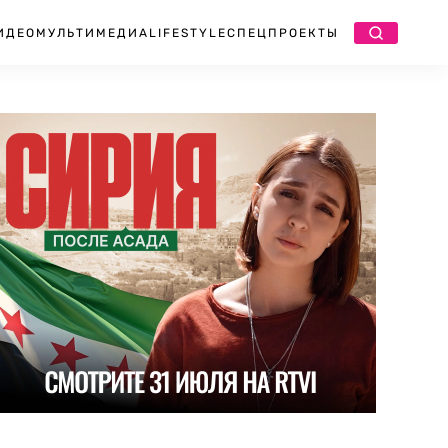
ИДЕО
МУЛЬТИМЕДИА
LIFESTYLE
СПЕЦПРОЕКТЫ