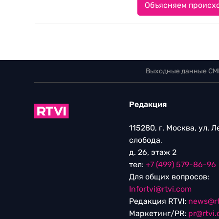
Объясняем происхо
Выходные данные СМ
Редакция
115280, г. Москва, ул. 
слобода,
д. 26, этаж 2
тел:
+7 (499) 579-86-96
Для общих вопросов:
Infortvi@rtvi.com
Редакция RTVI:
news@rt
Маркетинг/PR:
pr@rtvi