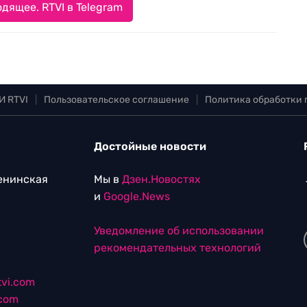
дящее. RTVI в Telegram
И RTVI
|
Пользовательское соглашение
|
Политика обработки
Достойные новости
Ленинская
Мы в
Дзен.Новостях
и
Google.News
Уведомление об использовании
рекомендательных технологий
vi.com
.com