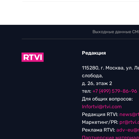
Выходные данные СМ
Редакция
115280, г. Москва, ул. 
слобода,
д. 26, этаж 2
тел:
+7 (499) 579-86-96
Для общих вопросов:
Infortvi@rtvi.com
Редакция RTVI:
news@rt
Маркетинг/PR:
pr@rtvi
Реклама RTVI:
adv-eu@r
Партнерские материа