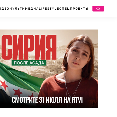
ИДЕО
МУЛЬТИМЕДИА
LIFESTYLE
СПЕЦПРОЕКТЫ