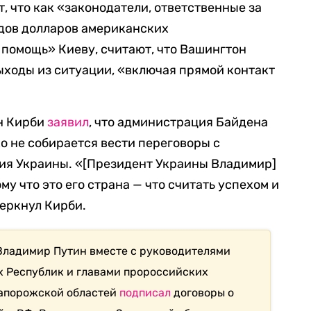
 что как «законодатели, ответственные за
дов долларов американских
помощь» Киеву, считают, что Вашингтон
ыходы из ситуации, «включая прямой контакт
н Кирби
заявил
, что администрация Байдена
о не собирается вести переговоры с
тия Украины. «[Президент Украины Владимир]
у что это его страна — что считать успехом и
черкнул Кирби.
Владимир Путин вместе с руководителями
х Республик и главами пророссийских
апорожской областей
подписал
договоры о