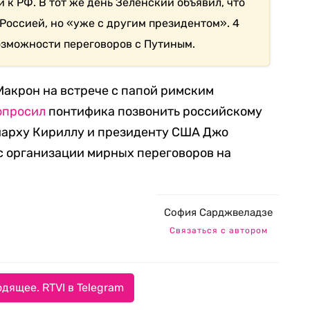
к РФ. В тот же день Зеленский объявил, что
 Россией, но «уже с другим президентом». 4
возможности переговоров с Путиным.
акрон на встрече с папой римским
опросил
понтифика позвонить российскому
иарху Кириллу и президенту США Джо
с организации мирных переговоров на
София Сарджвеладзе
Связаться с автором
дящее. RTVI в Telegram