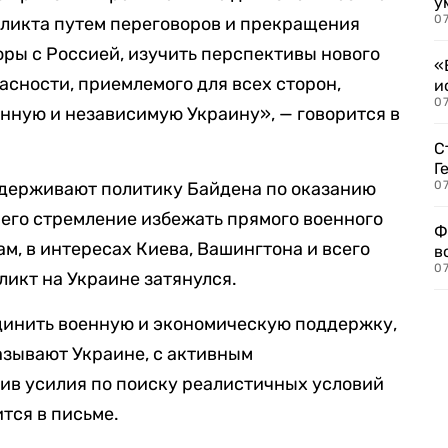
у
07
фликта путем переговоров и прекращения
оры с Россией, изучить перспективы нового
«
асности, приемлемого для всех сторон,
и
0
енную и независимую Украину», — говорится в
С
Г
ддерживают политику Байдена по оказанию
07
его стремление избежать прямого военного
Ф
ам, в интересах Киева, Вашингтона и всего
в
07
ликт на Украине затянулся.
динить военную и экономическую поддержку,
зывают Украине, с активным
ив усилия по поиску реалистичных условий
тся в письме.