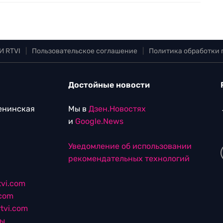
И RTVI
|
Пользовательское соглашение
|
Политика обработки
Достойные новости
Ленинская
Мы в
Дзен.Новостях
и
Google.News
Уведомление об использовании
рекомендательных технологий
vi.com
.com
tvi.com
лы