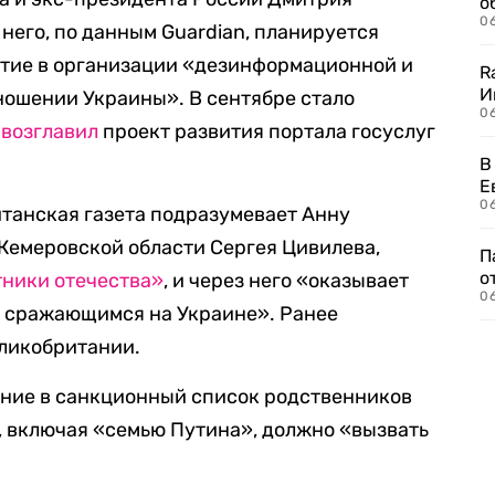
о
06
него, по данным Guardian, планируется
стие в организации «дезинформационной и
R
И
ношении Украины». В сентябре стало
0
й
возглавил
проект развития портала госуслуг
В
Е
06
итанская газета подразумевает Анну
Кемеровской области Сергея Цивилева,
П
о
ники отечества»
, и через него «оказывает
06
 сражающимся на Украине». Ранее
ликобритании.
чение в санкционный список родственников
 включая «семью Путина», должно «вызвать