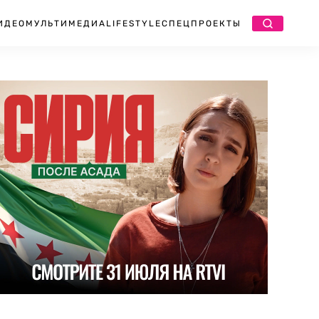
ИДЕО
МУЛЬТИМЕДИА
LIFESTYLE
СПЕЦПРОЕКТЫ