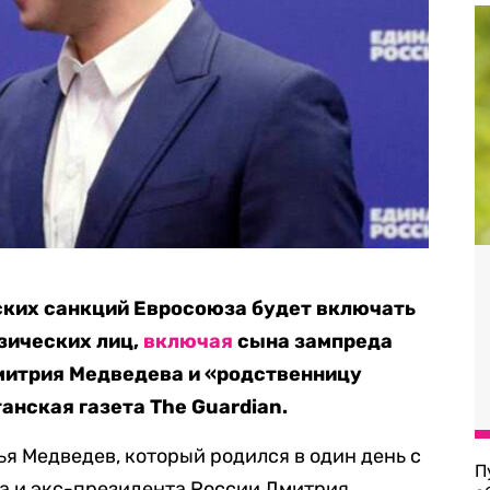
ских санкций Евросоюза будет включать
зических лиц,
включая
сына
зампреда
итрия Медведева и «родственницу
анская газета The Guardian.
ья Медведев, который родился в один день с
П
а и экс-президента России Дмитрия