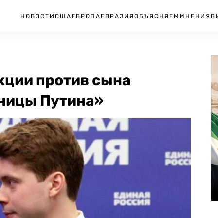
НОВОСТИ
США
ЕВРОПА
ЕВРАЗИЯ
ОБЪЯСНЯЕМ
МНЕНИЯ
В
нкции против сына
ницы Путина»