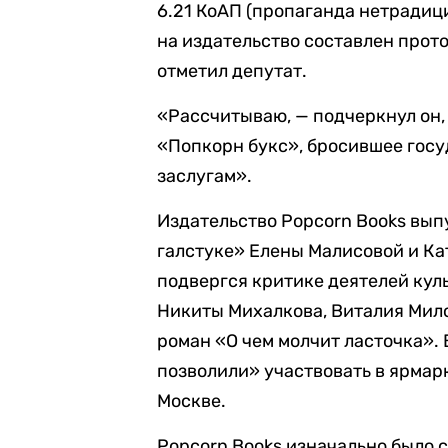
6.21 КоАП (пропаганда нетрадиц
на издательство составлен проток
отметил депутат.
«Рассчитываю, — подчеркнул он, 
«Попкорн букс», бросившее госу
заслугам».
Издательство Popcorn Books вып
галстуке» Елены Малисовой и К
подвергся критике деятелей кул
Никиты Михалкова, Виталия Мило
роман «О чем молчит ласточка». 
позволили» участвовать в ярмарк
Москве.
Popcorn Books изначально было