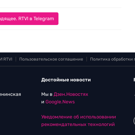
дящее. RTVI в Telegram
И RTVI
|
Пользовательское соглашение
|
Политика обработки
Достойные новости
Ленинская
Мы в
Дзен.Новостях
и
Google.News
Уведомление об использовании
рекомендательных технологий