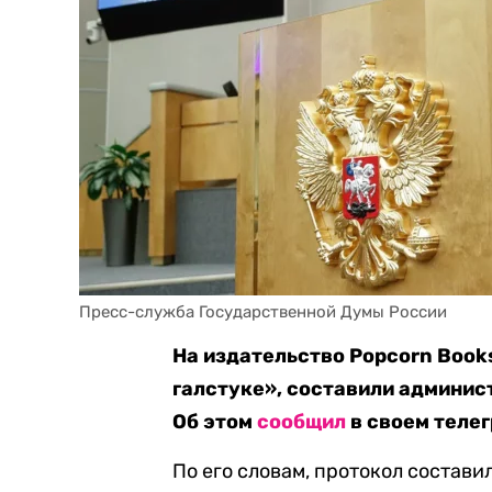
Пресс-служба Государственной Думы России
На издательство Popcorn Book
галстуке», составили админис
Об этом
сообщил
в своем теле
По его словам, протокол состави