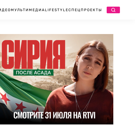
ИДЕО
МУЛЬТИМЕДИА
LIFESTYLE
СПЕЦПРОЕКТЫ