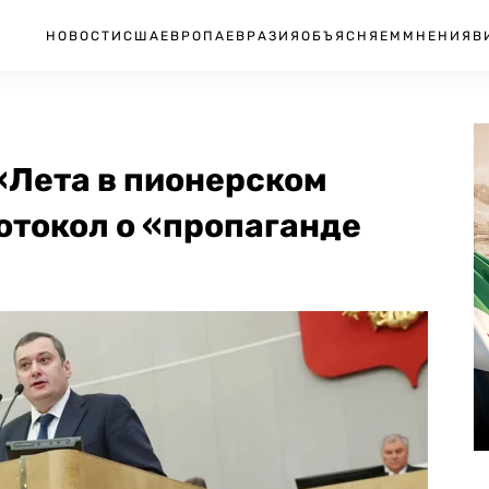
НОВОСТИ
США
ЕВРОПА
ЕВРАЗИЯ
ОБЪЯСНЯЕМ
МНЕНИЯ
В
«Лета в пионерском
отокол о «пропаганде