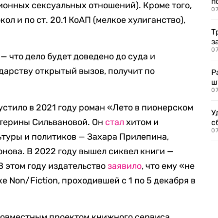
п
ионных сексуальных отношений). Кроме того,
07
ол и по ст. 20.1 КоАП (мелкое хулиганство),
Т
з
07
— что дело будет доведено до суда и
дарству открытый вызов, получит по
Р
ш
07
устило в 2021 году роман «Лето в пионерском
У
атерины Сильвановой. Он
стал
хитом и
с
07
ьтуры и политиков — Захара Прилепина,
нова. В 2022 году вышел сиквел книги —
В этом году издательство
заявило
, что ему «не
е Non/Fiction, проходившей с 1 по 5 декабря в
 совместным проектом книжного сервиса