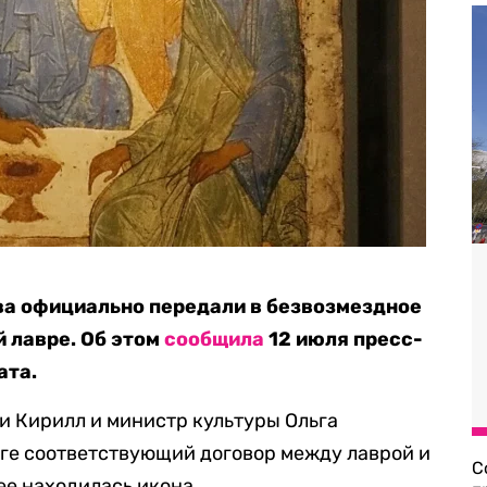
ва официально передали в безвозмездное
 лавре. Об этом
сообщила
12 июля пресс-
ата.
си
Кирилл и министр культуры Ольга
ге соответствующий договор между лаврой и
С
ее находилась икона.