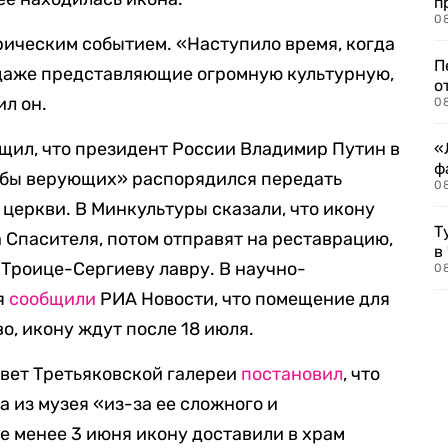
п
08
рическим событием. «Наступило время, когда
П
даже представляющие огромную культурную,
о
ил он.
08
бщил, что президент России Владимир Путин
в
«
ф
ьбы верующих»
распорядился передать
0
церкви. В Минкультуры сказали, что икону
Т
 Спасителя, потом отправят на реставрацию,
в
 Троице-Сергиеву лавру. В научно-
08
я
сообщили
РИА Новости, что помещение для
о, икону ждут после 18 июля.
вет Третьяковской галереи
постановил
, что
 из музея «из-за ее сложного и
е менее 3 июня икону доставили в храм