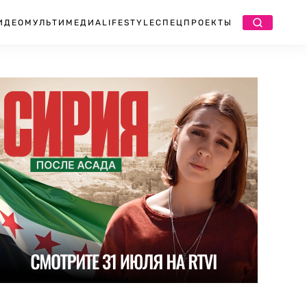
ИДЕО
МУЛЬТИМЕДИА
LIFESTYLE
СПЕЦПРОЕКТЫ