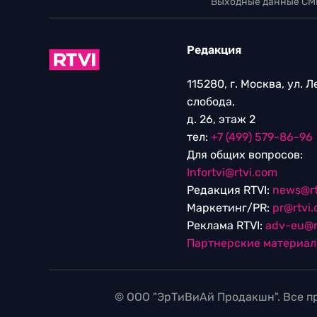
Выходные данные СМ
Редакция
115280, г. Москва, ул. 
слобода,
д. 26, этаж 2
тел:
+7 (499) 579-86-96
Для общих вопросов:
Infortvi@rtvi.com
Редакция RTVI:
news@rt
Маркетинг/PR:
pr@rtvi
Реклама RTVI:
adv-eu@r
Партнерские материа
© ООО "ЭрТиВиАй Продакшн". Все пр