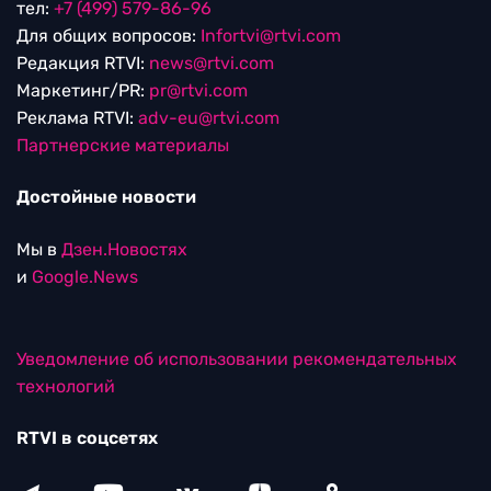
тел:
+7 (499) 579-86-96
Для общих вопросов:
Infortvi@rtvi.com
Редакция RTVI:
news@rtvi.com
Маркетинг/PR:
pr@rtvi.com
Реклама RTVI:
adv-eu@rtvi.com
Партнерские материалы
Достойные новости
Мы в
Дзен.Новостях
и
Google.News
Уведомление об использовании рекомендательных
технологий
RTVI в соцсетях