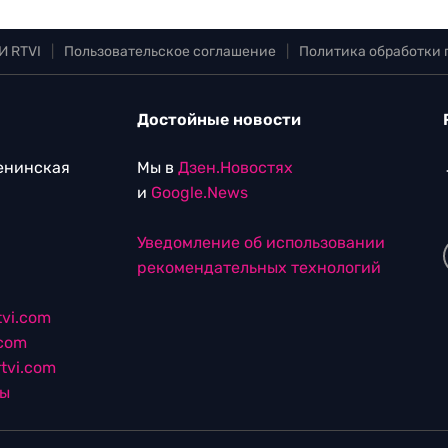
И RTVI
|
Пользовательское соглашение
|
Политика обработки
Достойные новости
Ленинская
Мы в
Дзен.Новостях
и
Google.News
Уведомление об использовании
рекомендательных технологий
vi.com
.com
tvi.com
лы