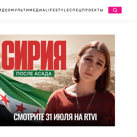
ИДЕО
МУЛЬТИМЕДИА
LIFESTYLE
СПЕЦПРОЕКТЫ