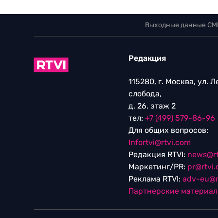
Выходные данные СМ
Редакция
115280, г. Москва, ул. 
слобода,
д. 26, этаж 2
тел:
+7 (499) 579-86-96
Для общих вопросов:
Infortvi@rtvi.com
Редакция RTVI:
news@rt
Маркетинг/PR:
pr@rtvi
Реклама RTVI:
adv-eu@r
Партнерские материа