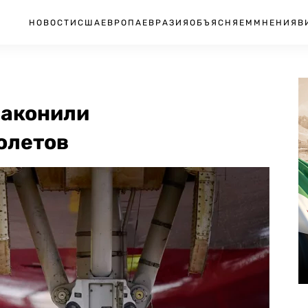
НОВОСТИ
США
ЕВРОПА
ЕВРАЗИЯ
ОБЪЯСНЯЕМ
МНЕНИЯ
В
законили
олетов