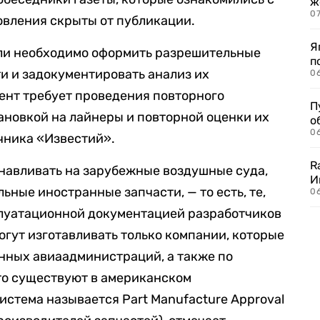
ж
0
овления скрыты от публикации.
Я
али необходимо оформить разрешительные
п
ти и задокументировать анализ их
0
мент требует проведения повторного
П
ановкой на лайнеры и повторной оценки их
о
06
чника «Известий».
R
навливать на зарубежные воздушные суда,
И
ьные иностранные запчасти, — то есть, те,
0
луатационной документацией разработчиков
огут изготавливать только компании, которые
нных авиаадминистраций, а также по
то существуют в американском
истема называется Part Manufacture Approval