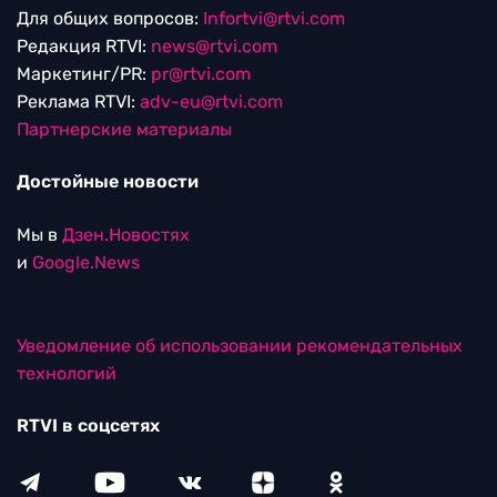
Для общих вопросов:
Infortvi@rtvi.com
Редакция RTVI:
news@rtvi.com
Маркетинг/PR:
pr@rtvi.com
Реклама RTVI:
adv-eu@rtvi.com
Партнерские материалы
Достойные новости
Мы в
Дзен.Новостях
и
Google.News
Уведомление об использовании рекомендательных
технологий
RTVI в соцсетях