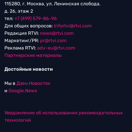
115280, г. Москва, ул. Ленинская слобода,
д. 26, этаж 2
тел:
+7 (499) 579-86-96
Для общих вопросов:
Infortvi@rtvi.com
Редакция RTVI:
news@rtvi.com
Маркетинг/PR:
pr@rtvi.com
Реклама RTVI:
adv-eu@rtvi.com
Партнерские материалы
Достойные новости
Мы в
Дзен.Новостях
и
Google.News
Уведомление об использовании рекомендательных
технологий