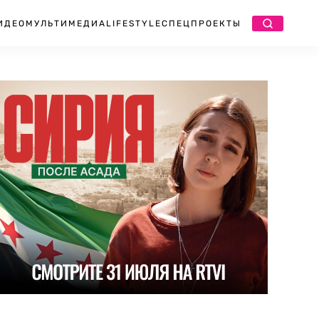
ИДЕО
МУЛЬТИМЕДИА
LIFESTYLE
СПЕЦПРОЕКТЫ