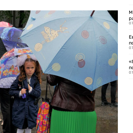
М
р
07
Е
п
07
«
п
07