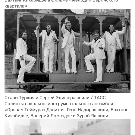
Вахтанг Кикабидзе в фильме «Мелодии Верийского 
квартала»
Отари Туркия и Сергей Эдишерашвили / ТАСС
Солисты вокально-инструментального ансамбля 
«Орэра» Теймураз Давитая, Гено Надирашвили, Вахтанг 
Кикабидзе, Валерий Ломсадзе и Зураб Яшвили