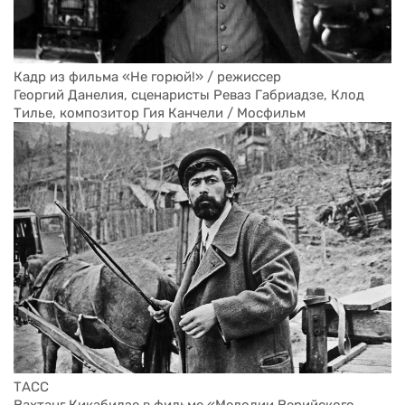
Кадр из фильма «Не горюй!» / режиссер 

Георгий Данелия, сценаристы Реваз Габриадзе, Клод 
Тилье, композитор Гия Канчели / Мосфильм
ТАСС