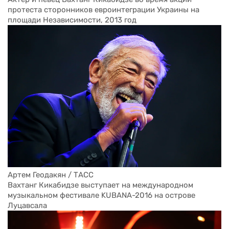
протеста сторонников евроинтеграции Украины на 
площади Независимости, 2013 год
Артем Геодакян / ТАСС
Вахтанг Кикабидзе выступает на международном 
музыкальном фестивале KUBANA-2016 на острове 
Луцавсала