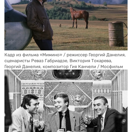
Кадр из фильма «Мимино» / режиссер Георгий Данелия, 
сценаристы Реваз Габриадзе, Виктория Токарева, 
Георгий Данелия, композитор Гия Канчели / Мосфильм