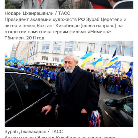
Нодари Цхвирашвили / ТАСС 
Президент академии художеств РФ Зураб Церетели и 
актер и певец Вахтанг Кикабидзе (слева направо) на 
открытии памятника героям фильма «Мимино». 
Тбилиси, 2011 год
Зураб Джавахадзе / ТАСС 
Актер и певец Вахтанг Кикабидзе во время акции 