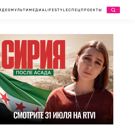
ИДЕО
МУЛЬТИМЕДИА
LIFESTYLE
СПЕЦПРОЕКТЫ