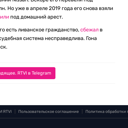
н. Но уже в апреле 2019 года его снова взяли
вили
под домашний арест.
ого есть ливанское гражданство,
сбежал
в
 судебная система несправедлива. Гона
ск.
дящее. RTVI в Telegram
И RTVI
|
Пользовательское соглашение
|
Политика обработки