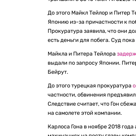
До этого Майкл Тейлор и Питер Т
Японию из-за причастности к поб
Прокуратура заявила, что они до
есть деньги для побега. Суд пок
Майкла и Питера Тейлора
задер
выдали по запросу Японии. Питер
Бейрут.
До этого турецкая прокуратура
о
частности, обвинения предъявил
Следствие считает, что Гон сбеж
на самолете этой компании.
Карлоса Гона в ноябре 2018 года
махинациях на посту главы компа