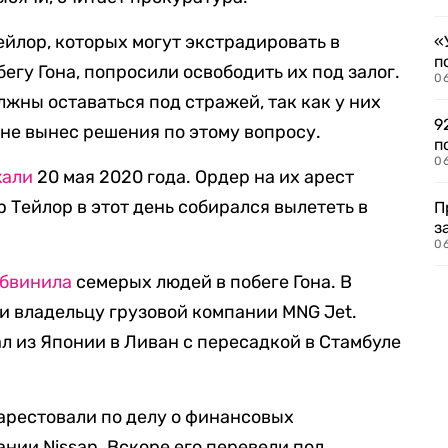
ейлор, которых могут экстрадировать в
«
п
егу Гона, попросили освободить их под залог.
0
лжны оставаться под стражей, так как у них
9
а не вынес решения по этому вопросу.
п
0
жали
20 мая 2020 года. Ордер на их арест
 Тейлор в этот день собирался вылететь в
П
з
0
бвинила
семерых людей в побеге Гона. В
и владельцу грузовой компании MNG Jet.
ал из Японии в Ливан с пересадкой в Стамбуле
 арестовали по делу о финансовых
нии Nissan. Вскоре его перевели под